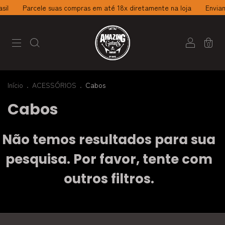
sil
Parcele suas compras em até 18x diretamente na loja
Enviam
0
Início
.
ACESSÓRIOS
.
Cabos
Cabos
Não temos resultados para sua
pesquisa. Por favor, tente com
outros filtros.