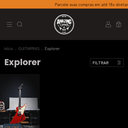
Parcele suas compras em até 18x diretam
0
Início
.
GUITARRAS
.
Explorer
Explorer
FILTRAR
17
%
OFF