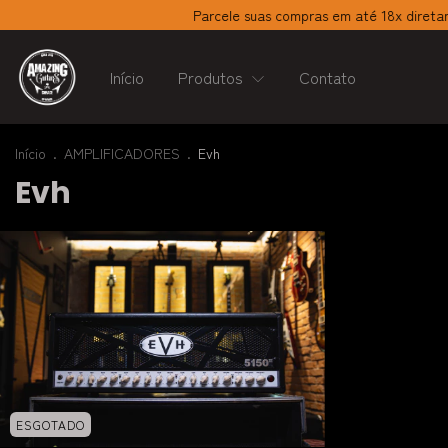
Parcele suas compras em até 18x diretamen
Início
Produtos
Contato
Início
.
AMPLIFICADORES
.
Evh
Evh
ESGOTADO