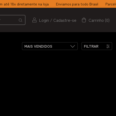
té 18x diretamente na loja
Enviamos para todo Brasil
Parcele s
Login
/
Cadastre-se
Carrinho
(
0
)
FILTRAR