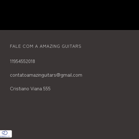
FALE COM A AMAZING GUITARS
11954552018
contatoamazinguitars@gmail.com
Cristiano Viana 555