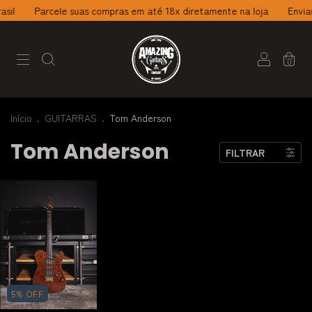
sil
Parcele suas compras em até 18x diretamente na loja
Enviam
0
Início
.
GUITARRAS
.
Tom Anderson
Tom Anderson
FILTRAR
5
%
OFF