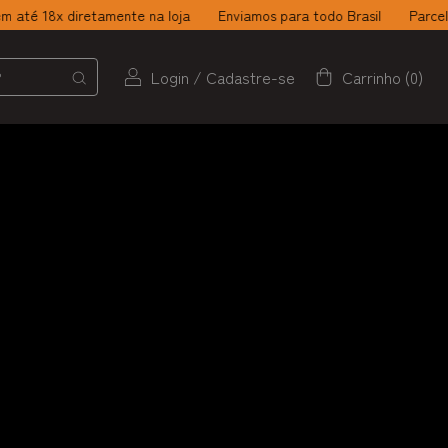
 diretamente na loja
Enviamos para todo Brasil
Parcele suas co
Login
/
Cadastre-se
Carrinho
(
0
)