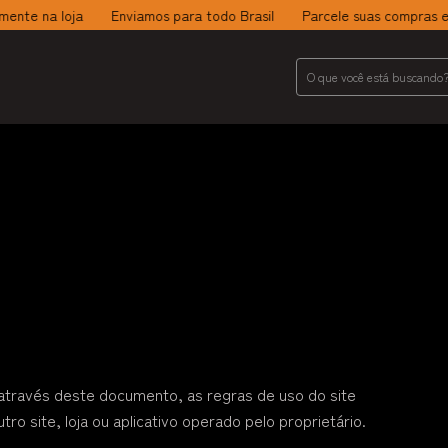
loja
Enviamos para todo Brasil
Parcele suas compras em até 18x
, através deste documento, as regras de uso do site
ro site, loja ou aplicativo operado pelo proprietário.