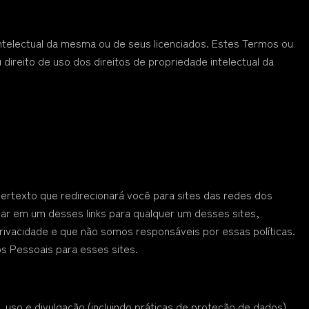
telectual da mesma ou de seus licenciados. Estes Termos ou
 direito de uso dos direitos de propriedade intelectual da
ertexto que redirecionará você para sites das redes dos
car em um desses links para qualquer um desses sites,
privacidade e que não somos responsáveis por essas políticas.
os Pessoais para esses sites.
, uso e divulgação (incluindo práticas de proteção de dados)