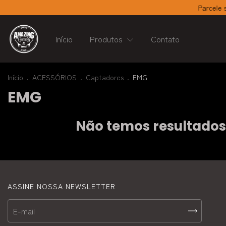
Parcele su
Início
Produtos
Contato
Início
.
ACESSÓRIOS
.
Captadores
.
EMG
EMG
Não temos resultados p
ASSINE NOSSA NEWSLETTER